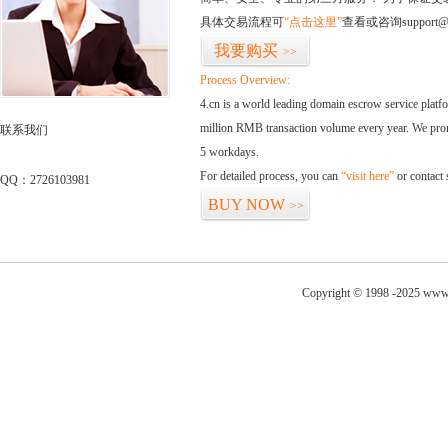
具体交易流程可
“点击这里”
查看或咨询support@
我要购买
>>
Process Overview:
4.cn is a world leading domain escrow service plat
million RMB transaction volume every year. We promi
联系我们
5 workdays.
For detailed process, you can
“visit here”
or contact
QQ：2726103981
BUY NOW
>>
Copyright © 1998 -2025 www.