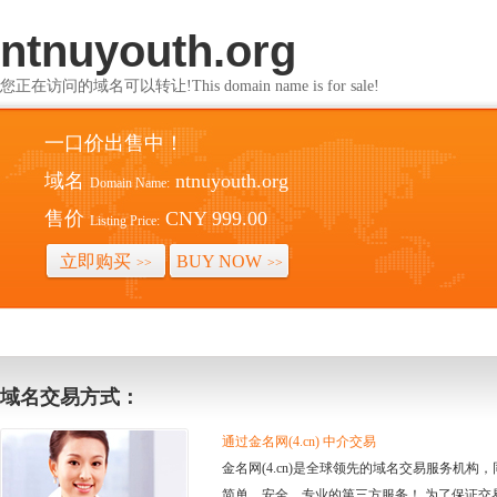
ntnuyouth.org
您正在访问的域名可以转让!This domain name is for sale!
一口价出售中！
域名
ntnuyouth.org
Domain Name:
售价
CNY 999.00
Listing Price:
立即购买
BUY NOW
>>
>>
域名交易方式：
通过金名网(4.cn) 中介交易
金名网(4.cn)是全球领先的域名交易服务机
简单、安全、专业的第三方服务！ 为了保证交